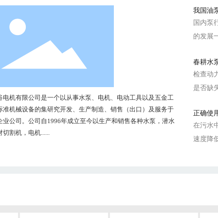
我国油
趋势
国内泵
的发展
人们在
春耕水
生的巨
检查动
都带来
是否缺
几点：
谷电机有限公司是一个以从事水泵、电机、电动工具以及五金工
设、连
标准机械设备的集研究开发、生产制造、销售（出口）及服务于
正确使
路是否
企业公司。公司自1996年成立至今以生产和销售各种水泵，潜水
在污水
切割机，电机......
速度降
故跳闸
必要时