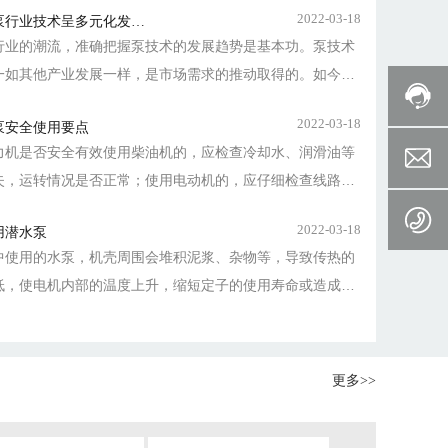
2022-03-18
泵行业技术呈多元化发展
行业的潮流，准确把握泵技术的发展趋势是基本功。泵技术
一如其他产业发展一样，是市场需求的推动取得的。如今，
以环保、电子等领域高科技发展及世界可持续发展为主所产
2022-03-18
泵安全使用要点
大需求的大背景下，对于包括泵行业在内的许多行业或领域
力机是否安全有效使用柴油机的，应检查冷却水、润滑油等
了技术的飞速变革和发展。泵技术的发展趋势，主要有以下
失，运转情况是否正常；使用电动机的，应仔细检查线路架
 产品的多元化、产品的生命力在于市场的需求。
接是否符合安全要求，接地线是否可靠，电机是否受潮，电
2022-03-18
用潜水泵
完好，防止发生触电事故，确保用电安全。
中使用的水泵，机壳周围会堆积泥浆、杂物等，导致传热的
低，使电机内部的温度上升，缩短定子的使用寿命或造成无
，所以在污水液位抽吸至低以后，请清除杂物(一年一次)，
，拆开冷却套固定板，清理冷却套及循环水管中杂物。
更多>>